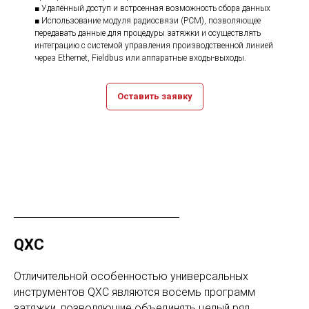
■ Удалённый доступ и встроенная возможность сбора данных
■ Использование модуля радиосвязи (PCM), позволяющее
передавать данные для процедуры затяжки и осуществлять
интеграцию с системой управления производственной линией
через Ethernet, Fieldbus или аппаратные входы-выходы.
Оставить заявку
QXС
Отличительной особенностью универсальных
инструментов QXC являются восемь программ
затяжки, позволяющие объединять целый ряд