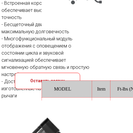
- Встроенная коробка передач Norbar ®
обеспечивает высокое качество и
точность
- Бесщеточный двигатель обеспечивает
максимальную долговечность
- Многофункциональный модуль
отображения с оповещением о
состоянии цикла и звуковой
сигнализацией обеспечивает
мгновенную обратную связь и простую
настройку
Оставить заявку
- Доступны стандартные или
изготовленные на заказ реактивные
MODEL
Item
Ft-lbs 
рычаги
- Дополнительная беспроводная связь
Bare
27 - 132 
QXX5A45T0180PS12
Tool
180)
для управления технологическим
процессом с вводом-выводом и сбором
Bare
40 - 200 
QXX5A45T0270PS12
данных (стандарт подключения USB)
Tool
270)
- Программное обеспечение ICS