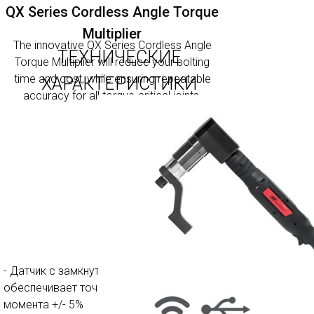
QX Series Cordless Angle Torque
Multiplier
The innovative QX Series Cordless Angle
ТЕХНИЧЕСКИЕ
Torque Multiplier will reduce your bolting
time and cost, while ensuring repeatable
ХАРАКТЕРИСТИКИ
accuracy for all torque-critical joints.
- Датчик с замкнутым контуром
обеспечивает точность крутящего
момента +/- 5%