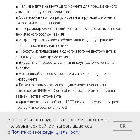
■ Наличие датчика крутящего момента для прецизионного
измерения крутящего момента
■ Обратная связь при регулировании крутящего момента,
скорости и углов поворота
■ Программируемые аварийные сигналы профилактического
технического обслуживания
■ Индикатор технического обслуживания для устранения
неисправностей и диагностики
■ Гибкость использования одного и того же инструмента в
разных условиях применения
■ Визуальная проверка величины крутящего момента на
дисплее
■ Настраивайте восемь программ затяжки на одном
инструменте
■ Легко программируемые опции с использованием
приложения INSIGHT Connect или программирования на
задней части инструмента
■ Хранение данных в объёме 1200 циклов — доступно через
программное обеспечение ICS
■ Визуальная обратная связь с оператором с использованием
зелёного, жёлтого и красного световых индикаторов
Этот сайт использует файлы cookie. Продолжая
OK
пользоваться сайтом, вы соглашаетесь
с
Политикой конфиденциальности
Оставить заявку