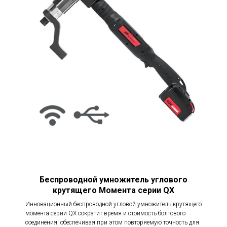
Bare
59 - 291 
компании Ingersoll Rand предоставляет
QXX2A52T0396PS12
Tool
395)
операторам возможность доступа и
программирования основных стратегий
Bare
88 - 438 (
QXX2A52T0594PS12
Tool
594)
крепления, а также более продвинутых
опций для адаптации к самым сложным
Bare
130 - 650
QXX5A52T0880PS12
приложениям крепления болтов
Tool
- 880
Bare
160 - 797
QXX5A72T1080PS16
Tool
- 108
Bare
239 - 1
QXX5A72T1620PS16
Tool
(324 - 1
Беспроводной умножитель углового
крутящего Момента серии QX
Инновационный беспроводной угловой умножитель крутящего
момента серии QX сократит время и стоимость болтового
соединения, обеспечивая при этом повторяемую точность для