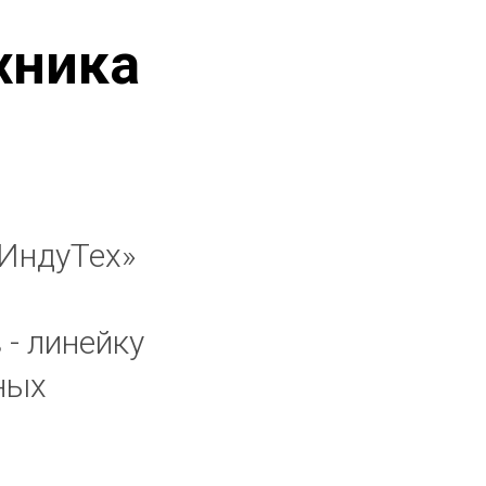
хника
«ИндуТех»
- линейку
ных