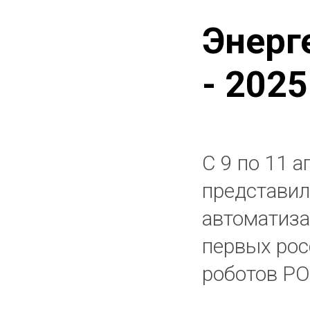
Энерг
- 2025
С 9 по 11 
представил
автоматиза
первых рос
роботов Р