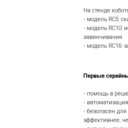
На стенде кобо
- модель RC5: с
- модель RC10:
завинчивания
- модель RC16: 
Первые серийны
- помощь в реш
- ⁠автоматизаци
- безопасен для
эффективнее, че