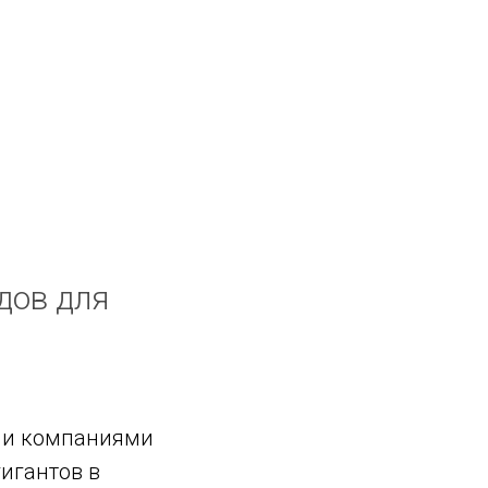
дов для
ыми компаниями
игантов в