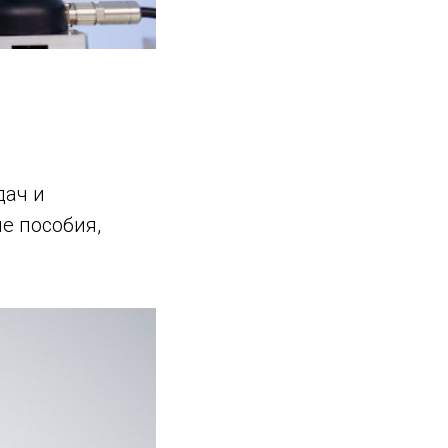
дач и
е пособия,