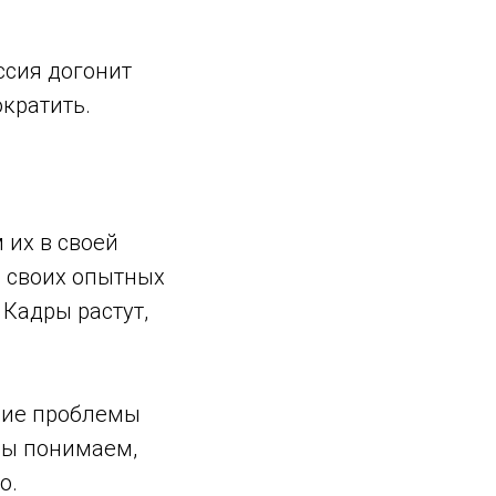
ссия догонит
ократить.
 их в своей
е своих опытных
Кадры растут,
ние проблемы
мы понимаем,
о.