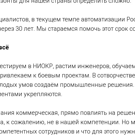
зонты для нашей страны определить сложно.
циалистов, в текущем темпе автоматизации Ро
ерез 30 лет. Мы стараемся помочь этот срок с
всё
естируем в НИОКР, растим инженеров, обучаем
привлекаем к боевым проектам. В сотворчеств
лодых умов создаём промышленные решения. 
иентами укрепляются.
мпания коммерческая, прямо повлиять на реше
а, к сожалению, не в нашей компетенции. Но 
омпетентных сотрудников и что для этого нужн