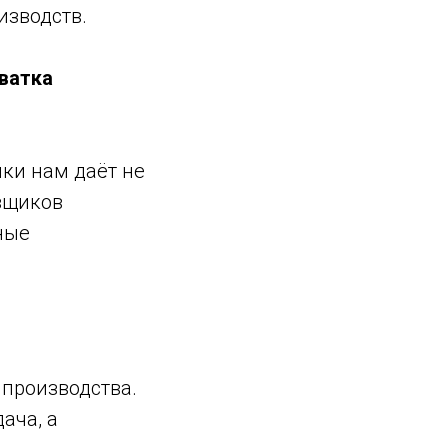
изводств.
ватка
ки нам даёт не
вщиков
ные
производства.
ача, а