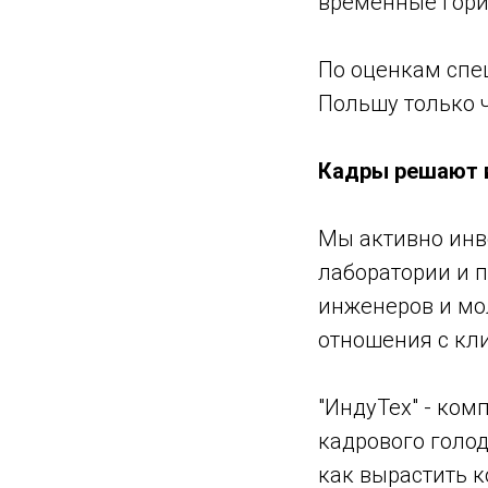
временные гори
По оценкам спе
Польшу только ч
Кадры решают 
Мы активно инв
лаборатории и 
инженеров и мо
отношения с кл
"ИндуТех" - ко
кадрового голод
как вырастить к