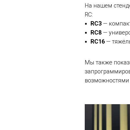
На нашем стенд
RC:
RC3
— компакт
RC8
— универс
RC16
— тяжёлы
Мы также показ
запрограммиров
возможностями P