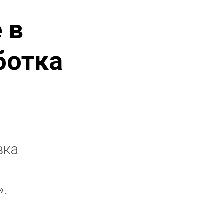
 в
ботка
вка
.